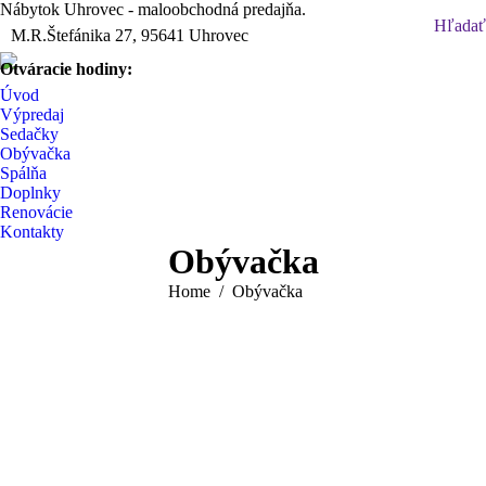
Nábytok Uhrovec - maloobchodná predajňa.
Search:
Hľadať
M.R.Štefánika 27, 95641 Uhrovec
Facebook
Pinterest
YouTube
Instagram
Otváracie hodiny:
page
page
page
page
opens
opens
opens
opens
Úvod
Výpredaj
in
in
in
in
Sedačky
new
new
new
new
Obývačka
window
window
window
window
Spálňa
Doplnky
Renovácie
Kontakty
Obývačka
You are here:
Home
Obývačka